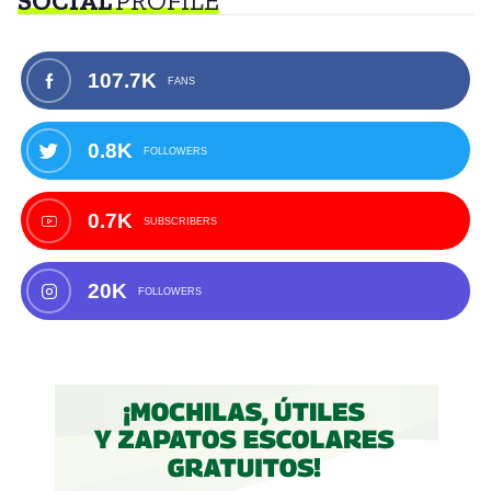
SOCIAL
PROFILE
107.7K
FANS
0.8K
FOLLOWERS
0.7K
SUBSCRIBERS
20K
FOLLOWERS