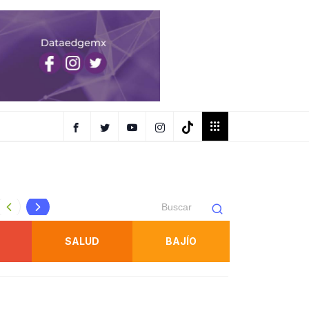
Soledad tendrá transporte gratuito hacia la Fenapo del 7 al
SALUD
BAJÍO