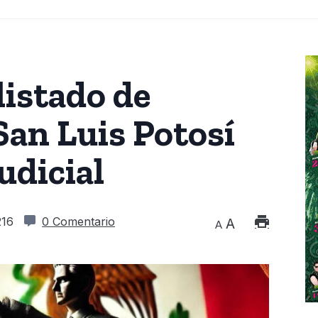
listado de
San Luis Potosí
udicial
216
0 Comentario
A
A