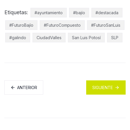
Etiquetas:
#ayuntamiento
#bajío
#destacada
#FuturoBajío
#FuturoCompuesto
#FuturoSanLuis
#galindo
CiudadValles
San Luis Potosí
SLP
ANTERIOR
SIGUIENTE