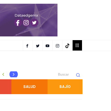
Protección Civil refuerza inspecciones en juegos mecánic
SALUD
BAJÍO