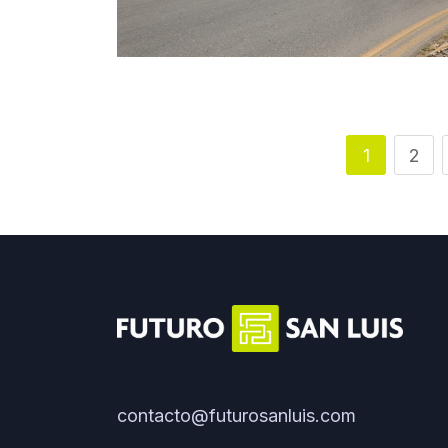
1
2
contacto@futurosanluis.com