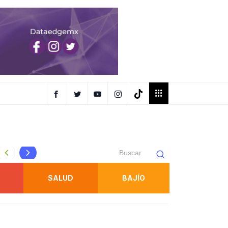
Juan Manuel Navarro prepara Segundo Informe con avanc
SALUD
BAJÍO