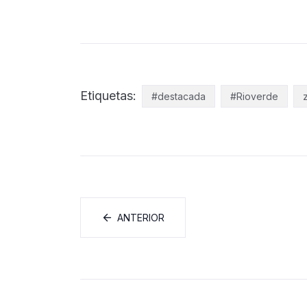
Etiquetas:
#destacada
#Rioverde
ANTERIOR