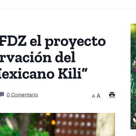
FDZ el proyecto
rvación del
exicano Kili”
0 Comentario
A
A