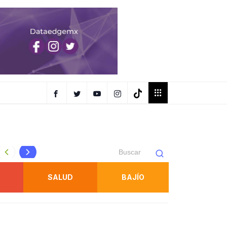
Royal Star Circus tendrá funciones familiares y de terror e
SALUD
BAJÍO