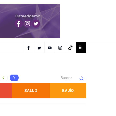
DETIENE FISCALÍA A PROBABLE RESPONSABLE DE ABUSO
SALUD
BAJÍO