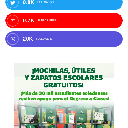
0.8K
FOLLOWERS
0.7K
SUBSCRIBERS
20K
FOLLOWERS