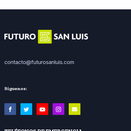
contacto@futurosanluis.com
Síguenos: