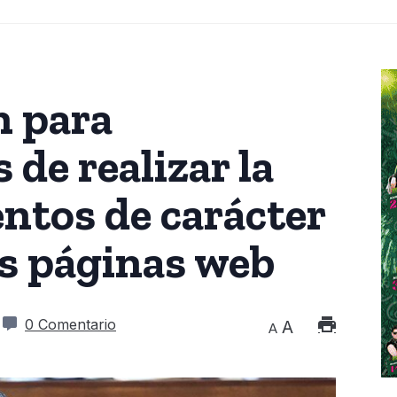
n para
de realizar la
entos de carácter
us páginas web
0 Comentario
A
A