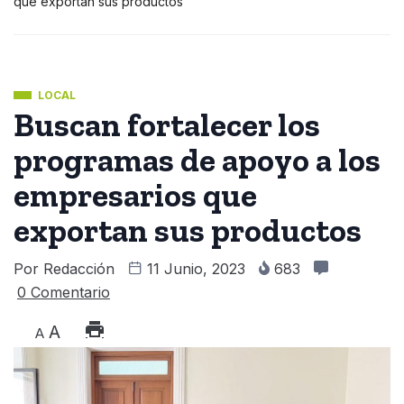
que exportan sus productos
LOCAL
Buscan fortalecer los
programas de apoyo a los
empresarios que
exportan sus productos
Por
Redacción
11 Junio, 2023
683
0 Comentario
A
A