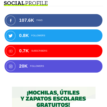
SOCIAL
PROFILE
107.6K
FANS
0.8K
FOLLOWERS
0.7K
SUBSCRIBERS
20K
FOLLOWERS