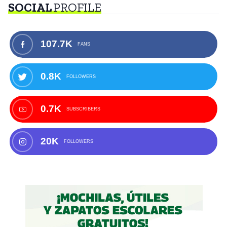
SOCIAL
PROFILE
107.7K
FANS
0.8K
FOLLOWERS
0.7K
SUBSCRIBERS
20K
FOLLOWERS