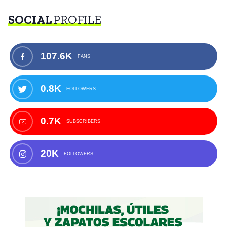
SOCIAL
PROFILE
107.6K
FANS
0.8K
FOLLOWERS
0.7K
SUBSCRIBERS
20K
FOLLOWERS