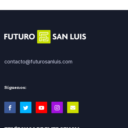
contacto@futurosanluis.com
Síguenos: