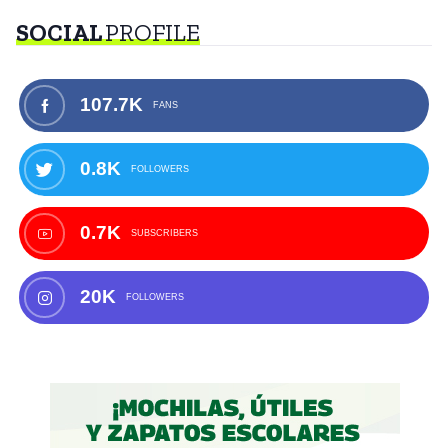
SOCIAL
PROFILE
107.7K
FANS
0.8K
FOLLOWERS
0.7K
SUBSCRIBERS
20K
FOLLOWERS