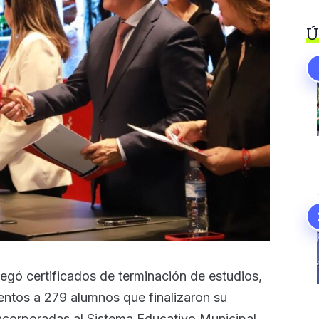
Ú
regó certificados de terminación de estudios,
ntos a 279 alumnos que finalizaron su
 incorporadas al Sistema Educativo Municipal.