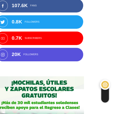
107.6K
FANS
0.8K
FOLLOWERS
0.7K
SUBSCRIBERS
20K
FOLLOWERS