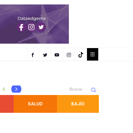
FISCALÍA ESPECIALIZADA EN ATENCIÓN DE LA MUJER BR
SALUD
BAJÍO