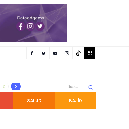
DETIENE FISCALÍA A PROBABLE RESPONSABLE DE ABUSO
SALUD
BAJÍO