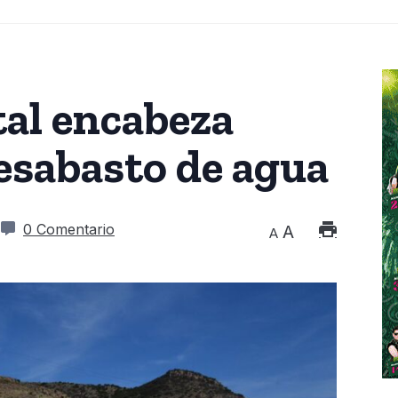
tal encabeza
esabasto de agua
0 Comentario
A
A