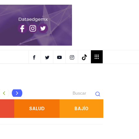
Protección Civil refuerza inspecciones en juegos mecánic
SALUD
BAJÍO