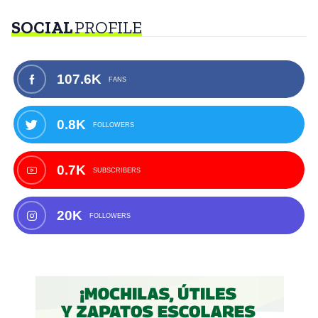
SOCIAL
PROFILE
107.6K
FANS
0.8K
FOLLOWERS
0.7K
SUBSCRIBERS
20K
FOLLOWERS