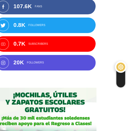
107.6K
FANS
0.8K
FOLLOWERS
0.7K
SUBSCRIBERS
20K
FOLLOWERS