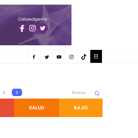
FISCALÍA ESPECIALIZADA EN ATENCIÓN DE LA MUJER BR
SALUD
BAJÍO