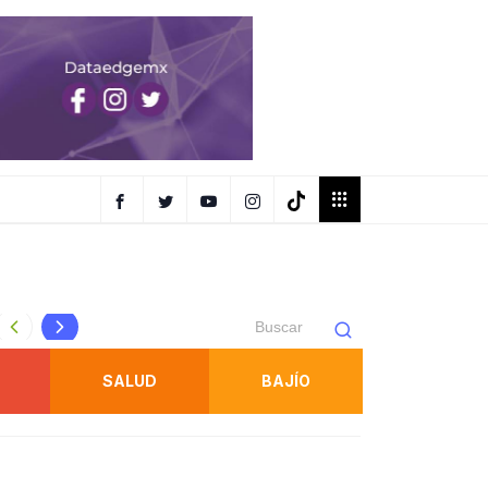
Remmy Valenzuela inaugura el Palenque de la FENAPO 2
SALUD
BAJÍO