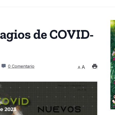
tagios de COVID-
0 Comentario
A
A