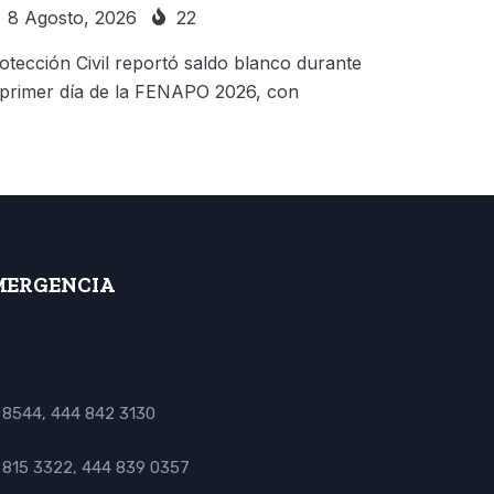
8 Agosto, 2026
22
otección Civil reportó saldo blanco durante
 primer día de la FENAPO 2026, con
MERGENCIA
 8544, 444 842 3130
4 815 3322, 444 839 0357