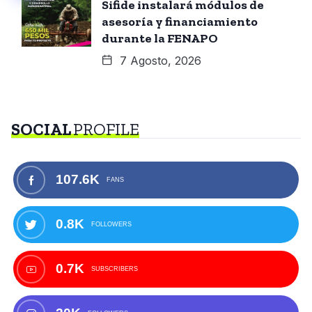
Sifide instalará módulos de
asesoría y financiamiento
durante la FENAPO
7 Agosto, 2026
SOCIAL
PROFILE
107.6K
FANS
0.8K
FOLLOWERS
0.7K
SUBSCRIBERS