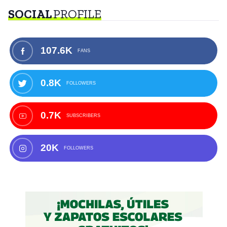
SOCIAL
PROFILE
107.6K
FANS
0.8K
FOLLOWERS
0.7K
SUBSCRIBERS
20K
FOLLOWERS