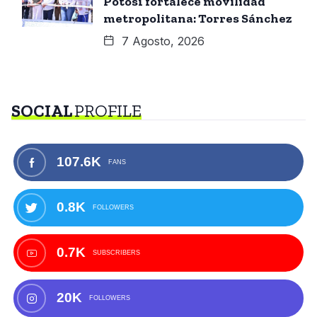
Potosí fortalece movilidad
metropolitana: Torres Sánchez
7 Agosto, 2026
SOCIAL
PROFILE
107.6K
FANS
0.8K
FOLLOWERS
0.7K
SUBSCRIBERS
20K
FOLLOWERS