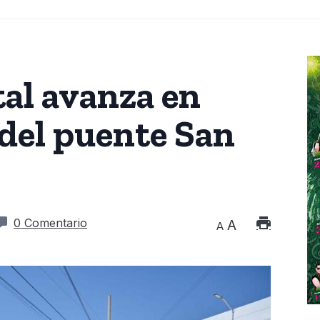
al avanza en
 del puente San
0 Comentario
A
A