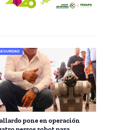
SEGURIDAD
allardo pone en operación
uatro perros robot para