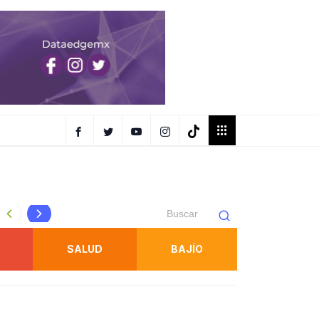
FENAPO tendrá taxis oficiales identificados para traslados
SALUD
BAJÍO