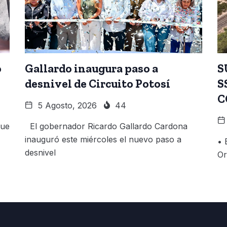
o
Gallardo inaugura paso a
S
desnivel de Circuito Potosí
S
C
5 Agosto, 2026
44
que
El gobernador Ricardo Gallardo Cardona
inauguró este miércoles el nuevo paso a
• 
desnivel
Or