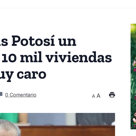
s Potosí un
 10 mil viviendas
uy caro
0 Comentario
A
A