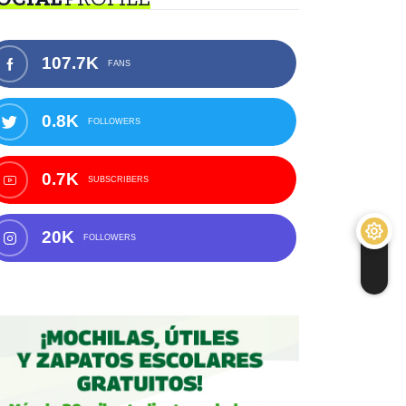
107.7K
FANS
0.8K
FOLLOWERS
0.7K
SUBSCRIBERS
20K
FOLLOWERS