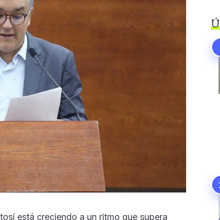
Ú
osí está creciendo a un ritmo que supera