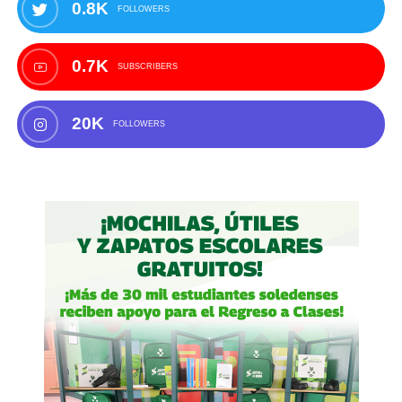
0.8K
FOLLOWERS
0.7K
SUBSCRIBERS
20K
FOLLOWERS