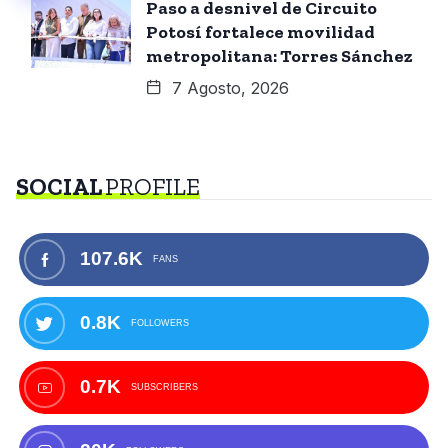
Paso a desnivel de Circuito
Potosí fortalece movilidad
metropolitana: Torres Sánchez
7 Agosto, 2026
SOCIAL
PROFILE
107.6K
FANS
0.8K
FOLLOWERS
0.7K
SUBSCRIBERS