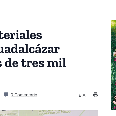
eriales
uadalcázar
 de tres mil
3
0 Comentario
A
A