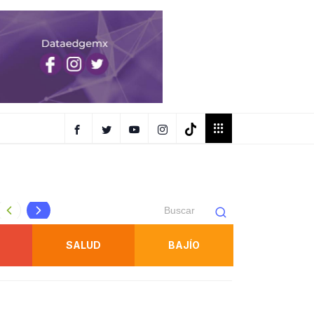
Protección Civil refuerza inspecciones en juegos mecánic
SALUD
BAJÍO