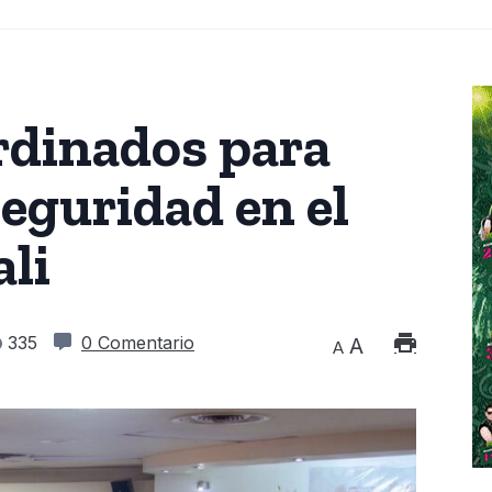
rdinados para
Seguridad en el
ali
335
0 Comentario
A
A