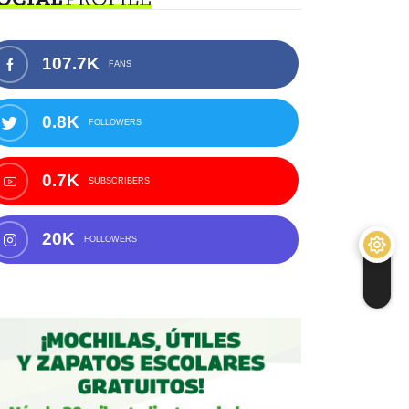
107.7K
FANS
0.8K
FOLLOWERS
0.7K
SUBSCRIBERS
20K
FOLLOWERS