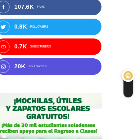
107.6K
FANS
0.8K
FOLLOWERS
0.7K
SUBSCRIBERS
20K
FOLLOWERS