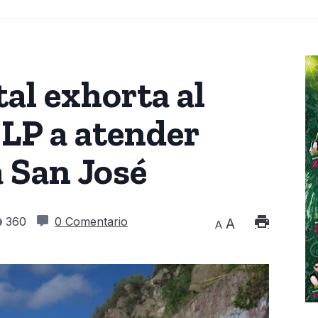
tal exhorta al
LP a atender
 San José
360
0 Comentario
A
A