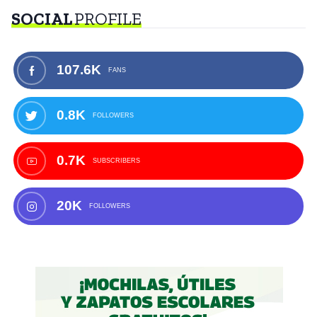
SOCIAL
PROFILE
107.6K
FANS
0.8K
FOLLOWERS
0.7K
SUBSCRIBERS
20K
FOLLOWERS