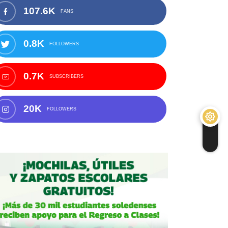
107.6K
FANS
0.8K
FOLLOWERS
0.7K
SUBSCRIBERS
20K
FOLLOWERS