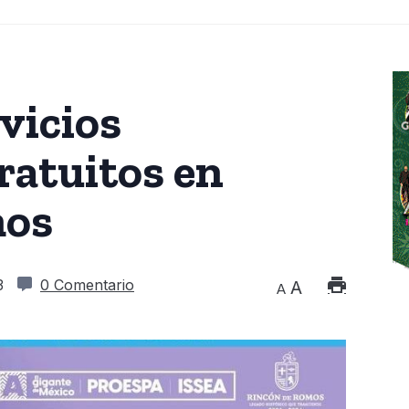
vicios
ratuitos en
mos
3
0 Comentario
A
A