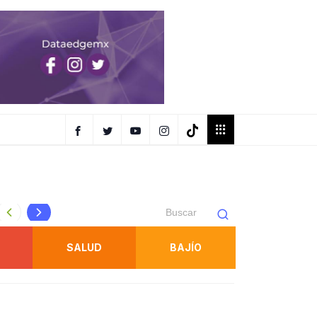
Protección Civil refuerza inspecciones en juegos mecánic
SALUD
BAJÍO