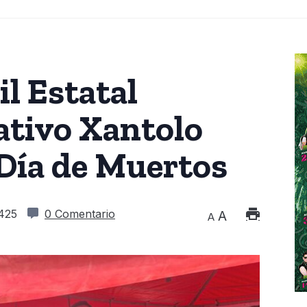
il Estatal
ativo Xantolo
Día de Muertos
425
0 Comentario
A
A