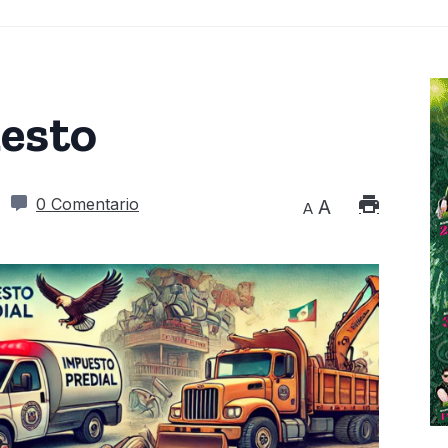
esto
6
0 Comentario
A
A