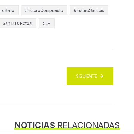
roBajío
#FuturoCompuesto
#FuturoSanLuis
San Luis Potosí
SLP
SIGUIENTE
NOTICIAS
RELACIONADAS