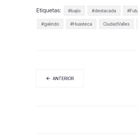
Etiquetas:
#bajío
#destacada
#Futu
#galindo
#Huasteca
CiudadValles
ANTERIOR