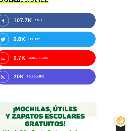
107.7K
FANS
0.8K
FOLLOWERS
0.7K
SUBSCRIBERS
20K
FOLLOWERS