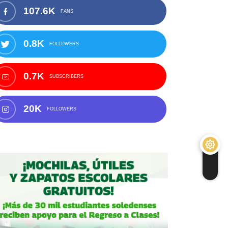
107.6K
FANS
0.8K
FOLLOWERS
0.7K
SUBSCRIBERS
20K
FOLLOWERS