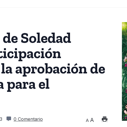
de Soledad
ticipación
la aprobación de
 para el
3
0 Comentario
A
A