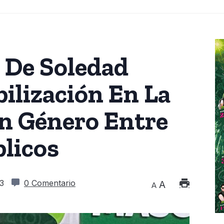
 De Soledad
ilización En La
n Género Entre
licos
3
0 Comentario
A
A