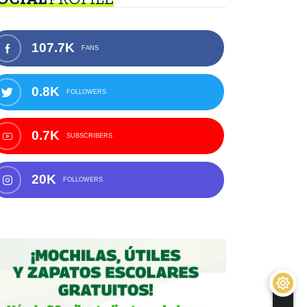
107.7K
FANS
0.8K
FOLLOWERS
0.7K
SUBSCRIBERS
20K
FOLLOWERS