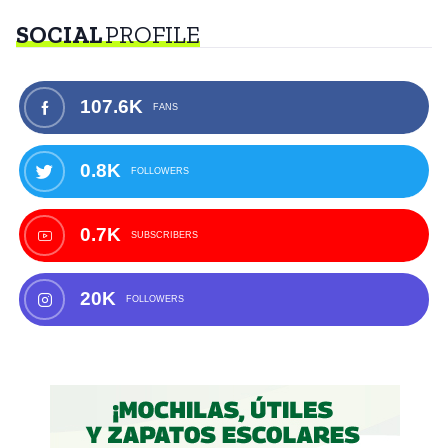
SOCIAL
PROFILE
107.6K
FANS
0.8K
FOLLOWERS
0.7K
SUBSCRIBERS
20K
FOLLOWERS