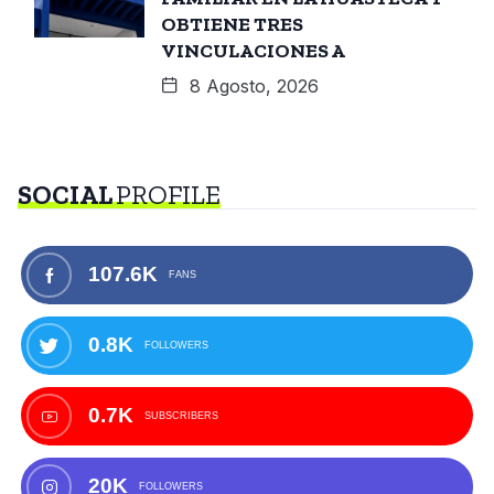
OBTIENE TRES
VINCULACIONES A
8 Agosto, 2026
SOCIAL
PROFILE
107.6K
FANS
0.8K
FOLLOWERS
0.7K
SUBSCRIBERS
20K
FOLLOWERS