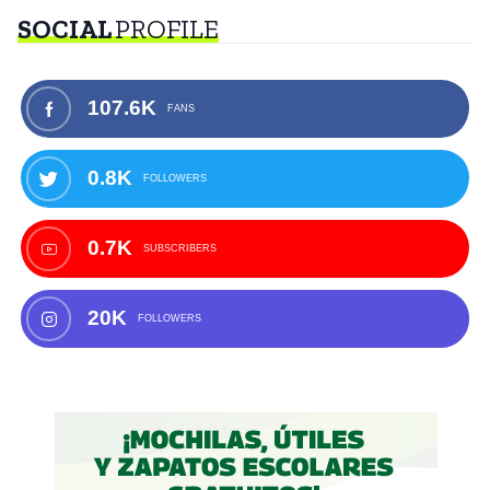
SOCIAL
PROFILE
107.6K
FANS
0.8K
FOLLOWERS
0.7K
SUBSCRIBERS
20K
FOLLOWERS