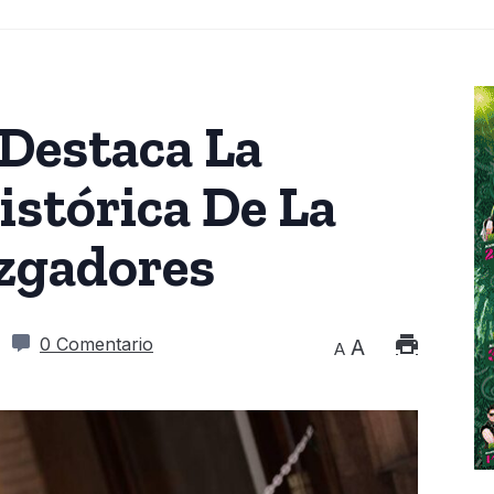
 Destaca La
stórica De La
uzgadores
4
0 Comentario
A
A