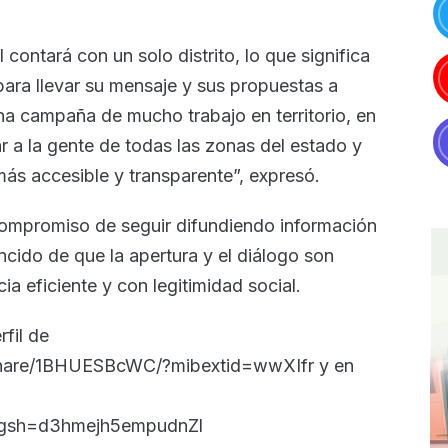
ontará con un solo distrito, lo que significa
para llevar su mensaje y sus propuestas a
na campaña de mucho trabajo en territorio, en
r a la gente de todas las zonas del estado y
 más accesible y transparente”, expresó.
 compromiso de seguir difundiendo información
cido de que la apertura y el diálogo son
ia eficiente y con legitimidad social.
fil de
hare/1BHUESBcWC/?mibextid=wwXIfr y en
?igsh=d3hmejh5empudnZl