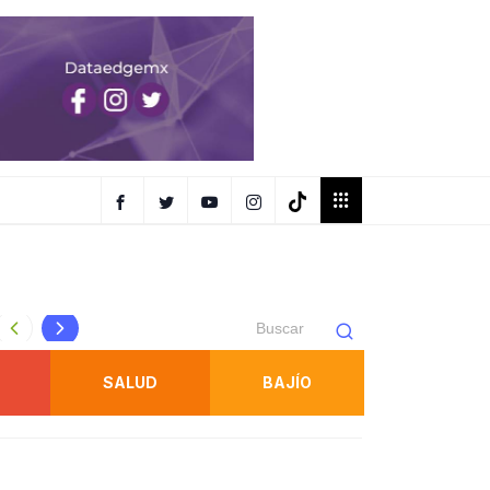
Voz y Dignidad respalda nombramiento de Héctor Edgar M
SALUD
BAJÍO