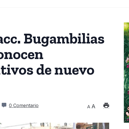
racc. Bugambilias
conocen
itivos de nuevo
o
0 Comentario
A
A