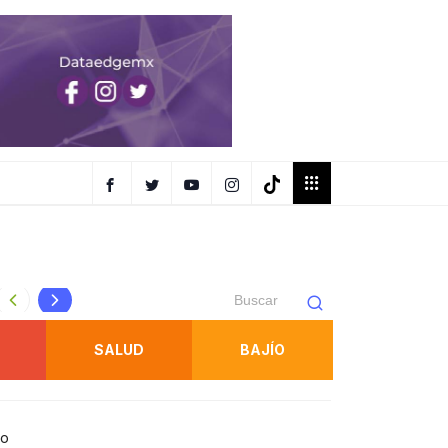
Soledad tendrá transporte gratuito hacia la Fenapo del 7 al
SALUD
BAJÍO
no