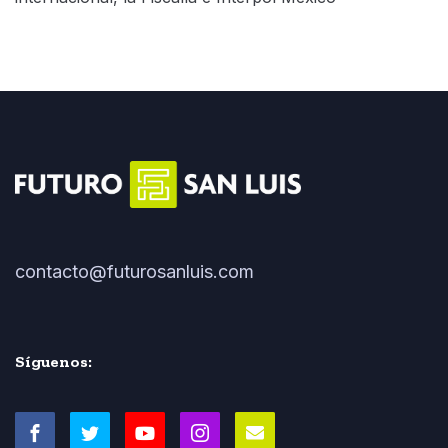
contacto@futurosanluis.com
Síguenos: