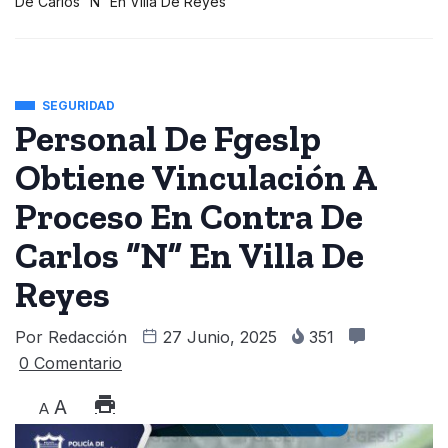
De Carlos “N” En Villa De Reyes
SEGURIDAD
Personal De Fgeslp
Obtiene Vinculación A
Proceso En Contra De
Carlos “N” En Villa De
Reyes
Por
Redacción
27 Junio, 2025
351
0 Comentario
A
A