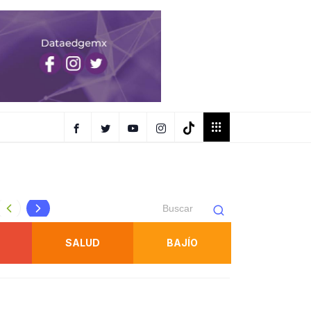
Protección Civil refuerza inspecciones en juegos mecánic
SALUD
BAJÍO