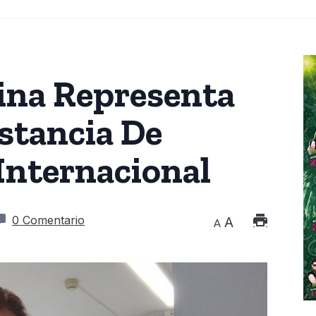
ina Representa
stancia De
Internacional
0 Comentario
A
A