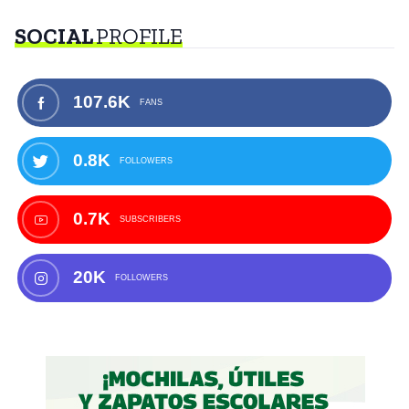
SOCIAL
PROFILE
107.6K
FANS
0.8K
FOLLOWERS
0.7K
SUBSCRIBERS
20K
FOLLOWERS