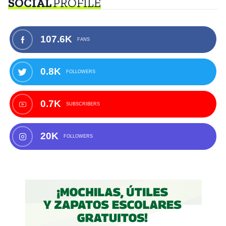
SOCIAL
PROFILE
107.6K
FANS
0.8K
FOLLOWERS
0.7K
SUBSCRIBERS
20K
FOLLOWERS