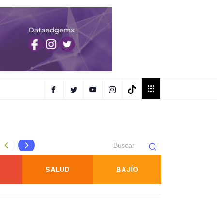
Juan Manuel Navarro prepara Segundo Informe con avanc
SALUD
BAJÍO