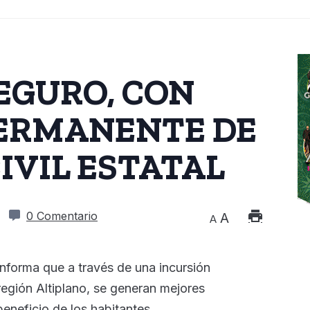
EGURO, CON
PERMANENTE DE
IVIL ESTATAL
3
0 Comentario
A
A
 informa que a través de una incursión
región Altiplano, se generan mejores
eneficio de los habitantes.