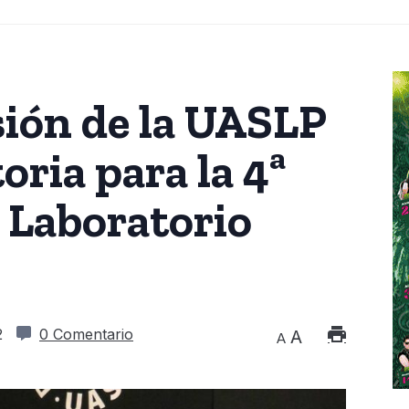
sión de la UASLP
oria para la 4ª
 Laboratorio
2
0 Comentario
A
A