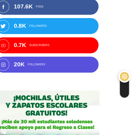
107.6K
FANS
0.8K
FOLLOWERS
0.7K
SUBSCRIBERS
20K
FOLLOWERS