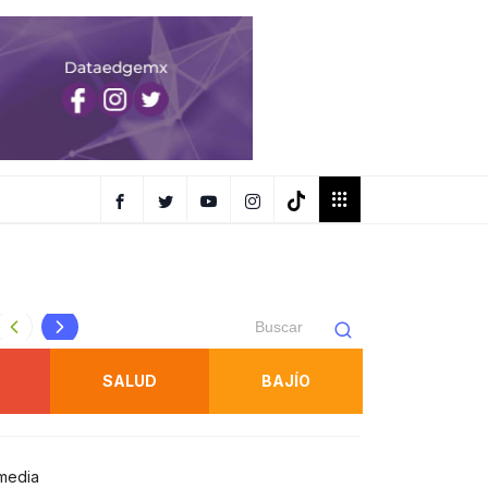
USO SEXUAL*
ESTRATEGIA INTEGRAL DE SEGURIDAD FORTALECE ACCIO
SALUD
BAJÍO
imedia